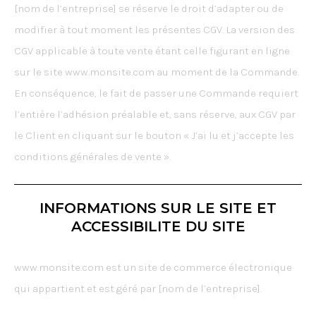
[nom de l’entreprise] se réserve le droit d’adapter ou de
modifier à tout moment les présentes CGV. La version des
CGV applicable à toute vente étant celle figurant en ligne
sur le site www.monsite.com au moment de la Commande.
En conséquence, le fait de passer une Commande requiert
l’entière l’adhésion préalable et, sans réserve, aux CGV par
le Client en cliquant sur le bouton « J’ai lu et j’accepte les
conditions générales de vente ».
INFORMATIONS SUR LE SITE ET
ACCESSIBILITE DU SITE
www.monsite.com est un site de commerce électronique
qui appartient et est géré par [nom de l’entreprise].