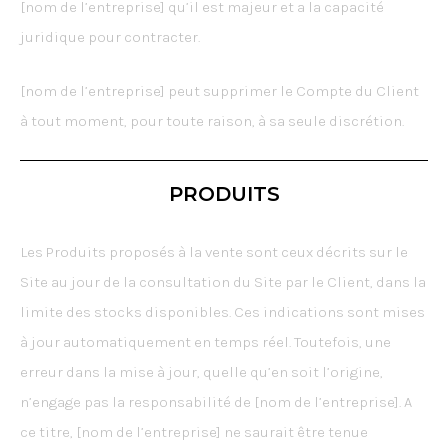
[nom de l’entreprise] qu’il est majeur et a la capacité
juridique pour contracter.
[nom de l’entreprise] peut supprimer le Compte du Client
à tout moment, pour toute raison, à sa seule discrétion.
PRODUITS
Les Produits proposés à la vente sont ceux décrits sur le
Site au jour de la consultation du Site par le Client, dans la
limite des stocks disponibles. Ces indications sont mises
à jour automatiquement en temps réel. Toutefois, une
erreur dans la mise à jour, quelle qu’en soit l’origine,
n’engage pas la responsabilité de [nom de l’entreprise]. A
ce titre, [nom de l’entreprise] ne saurait être tenue