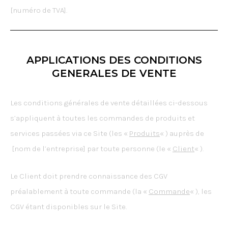
[numéro de TVA].
APPLICATIONS DES CONDITIONS
GENERALES DE VENTE
Les conditions générales de vente détaillées ci-dessous
s’appliquent à toutes les commandes de produits et
services passées via ce Site (les «
Produits
« ) auprès de
[nom de l’entreprise] par toute personne (le «
Client
« ).
Le Client doit prendre connaissance des CGV
préalablement à toute commande (la «
Commande
« ), les
CGV étant disponibles sur le Site.