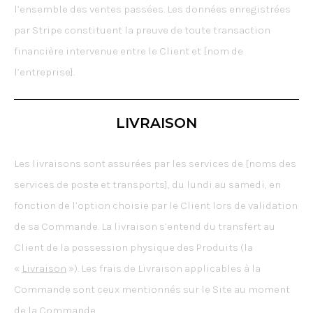
l’ensemble des ventes passées. Les données enregistrées
par Stripe constituent la preuve de toute transaction
financière intervenue entre le Client et [nom de
l’entreprise].
LIVRAISON
Les livraisons sont assurées par les services de [noms des
services de poste et transports], du lundi au samedi, en
fonction de l’option choisie par le Client lors de validation
de sa Commande. La livraison s’entend du transfert au
Client de la possession physique des Produits (la
«
Livraison
»). Les frais de Livraison applicables à la
Commande sont ceux mentionnés sur le Site au moment
de la Commande.