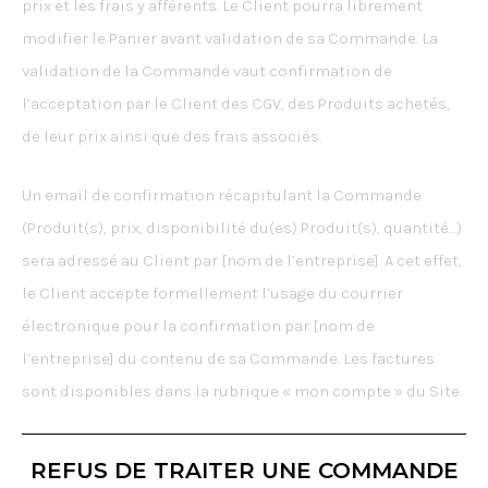
prix et les frais y afférents. Le Client pourra librement
modifier le Panier avant validation de sa Commande. La
validation de la Commande vaut confirmation de
l’acceptation par le Client des CGV, des Produits achetés,
de leur prix ainsi que des frais associés.
Un email de confirmation récapitulant la Commande
(Produit(s), prix, disponibilité du(es) Produit(s), quantité…)
sera adressé au Client par [nom de l’entreprise]. A cet effet,
le Client accepte formellement l’usage du courrier
électronique pour la confirmation par [nom de
l’entreprise] du contenu de sa Commande. Les factures
sont disponibles dans la rubrique « mon compte » du Site.
REFUS DE TRAITER UNE COMMANDE