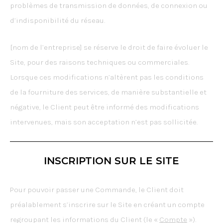
problèmes de transmission de données, de connexion ou
d’indisponibilité du réseau.
[nom de l’entreprise] se réserve le droit de faire évoluer le
Site, pour des raisons techniques ou commerciales.
Lorsque ces modifications n’altèrent pas les conditions
de la fourniture des services, de manière substantielle et
négative, le Client peut être informé des modifications
intervenues, mais son acceptation n’est pas sollicitée.
INSCRIPTION SUR LE SITE
Pour pouvoir passer une Commande, le Client doit
préalablement s’inscrire sur le Site en créant un compte
regroupant les informations du Client (le «
Compte
»).