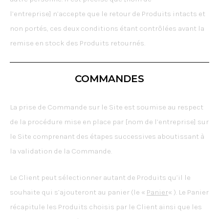
l’entreprise] n’accepte que le retour de Produits intacts et
non portés, ces deux conditions étant contrôlées avant la
remise en stock des Produits retournés.
COMMANDES
La prise de Commande sur le Site est soumise au respect
de la procédure mise en place par [nom de l’entreprise] sur
le Site comprenant des étapes successives aboutissant à
la validation de la Commande.
Le Client peut sélectionner autant de Produits qu’il le
souhaite qui s’ajouteront au panier (le «
Panier
« ). Le Panier
récapitule les Produits choisis par le Client ainsi que les