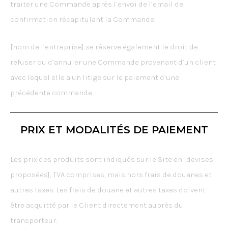
traiter une Commande après l’envoi de l’email de
confirmation récapitulant la Commande.
[nom de l’entreprise] se réserve également le droit de
refuser ou d’annuler une Commande provenant d’un client
avec lequel elle a un litige sur le paiement d’une
précédente commande.
PRIX ET MODALITÉS DE PAIEMENT
Les prix des produits sont indiqués sur le Site en [devises
proposées], TVA comprises, mais hors frais de douanes et
autres taxes. Les frais de douane et autres taxes doivent
être acquitté par le Client directement auprès du
transporteur.